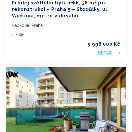
Prodej světlého bytu 1+kk, 36 m² po
rekonstrukci – Praha 5 – Stodůlky, ul.
Vackova, metro v dosahu
Vackova, Praha
1 + kk
5 998 000 Kč
DETAIL