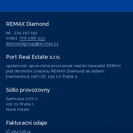
REMAX Diamond
tel.: 224 247 291
mobil:
776 066 033
diamondgroup@re-max.cz
Port Real Estate s.r.o.
společnost, oprávněna provozovat realitní kancelář REMAX
pod obchodní značkou REMAX Diamond se sídlem:
Diamantová 746/26, 154 00 Praha 5
Sídlo provozovny
Samcova 1177/1
110 01 Praha 1
Nové město
Fakturační údaje
IČ 28432614