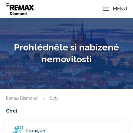
MENU
Prohlédněte si nabízené
nemovitosti
Remax Diamond
Byty
Chci
Pronájem