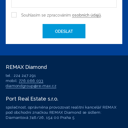
Souhlasím se zpracováním
osobních údajů
.
ODESLAT
REMAX Diamond
tel.: 224 247 291
mobil:
776 066 033
diamondgroup@re-max.cz
Port Real Estate s.r.o.
společnost, oprávněna provozovat realitní kancelář REMAX
pod obchodní značkou REMAX Diamond se sídlem:
Diamantová 746/26, 154 00 Praha 5