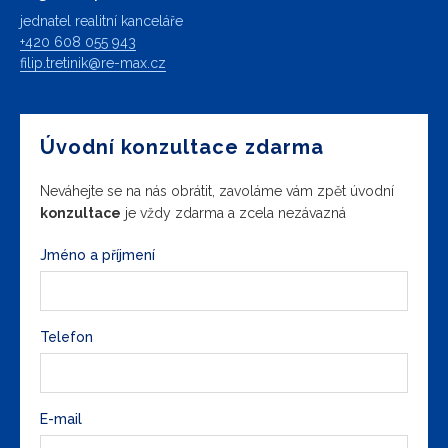
jednatel realitní kanceláře
+420 608 055 943
filip.tretinik@re-max.cz
Úvodní konzultace zdarma
Neváhejte se na nás obrátit, zavoláme vám zpět úvodní
konzultace
je vždy zdarma a zcela nezávazná
Jméno a příjmení
Telefon
E-mail