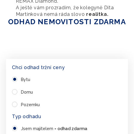
REMAX Diamond.
A ještě vám prozradím, že kolegyně Dita
Martínková nemá ráda slovo
realitka.
ODHAD NEMOVITOSTI ZDARMA
Chci odhad tržní ceny
Bytu
Domu
Pozemku
Typ odhadu
Jsem majitelem =
odhad zdarma