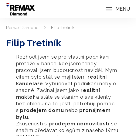
MENU
Remax Diamond
Filip Tretiník
Filip Tretiník
Rozhodl jsem se pro vlastní podnikání,
protože v bance, kde jsem tehdy
pracoval, jsem budoucnost neviděl. Mým
cílem bylo stát se majitelem
realitní
kanceláře
. Vybudovat podnikání nebylo
snadné. Začínal jsem jako
realitní
makléř
a stále se starám o své klienty
bez ohledu na to, jestli potřebují pomoc
s
prodejem domu
nebo
pronájmem
bytu
.
Zkušenosti s
prodejem nemovitostí
se
snažím předávat kolegům z našeho týmu