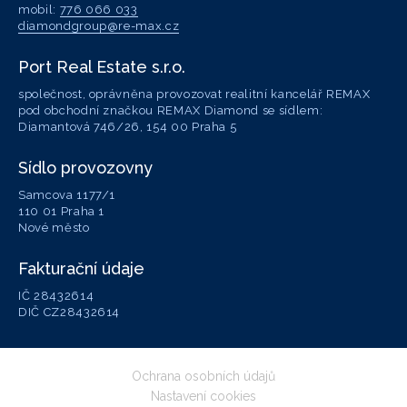
mobil:
776 066 033
diamondgroup@re-max.cz
Port Real Estate s.r.o.
společnost, oprávněna provozovat realitní kancelář REMAX
pod obchodní značkou REMAX Diamond se sídlem:
Diamantová 746/26, 154 00 Praha 5
Sídlo provozovny
Samcova 1177/1
110 01 Praha 1
Nové město
Fakturační údaje
IČ 28432614
DIČ CZ28432614
Ochrana osobních údajů
Nastavení cookies