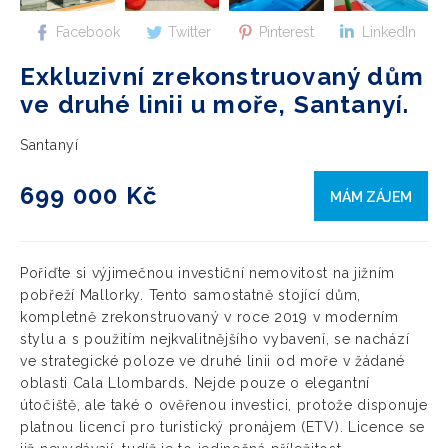
Facebook
Twitter
Pinterest
LinkedIn
Exkluzivní zrekonstruovaný dům
ve druhé linii u moře, Santanyí.
Santanyí
699 000 Kč
MÁM ZÁJEM
Pořiďte si výjimečnou investiční nemovitost na jižním
pobřeží Mallorky. Tento samostatně stojící dům,
kompletně zrekonstruovaný v roce 2019 v moderním
stylu a s použitím nejkvalitnějšího vybavení, se nachází
ve strategické poloze ve druhé linii od moře v žádané
oblasti Cala Llombards. Nejde pouze o elegantní
útočiště, ale také o ověřenou investici, protože disponuje
platnou licencí pro turistický pronájem (ETV). Licence se