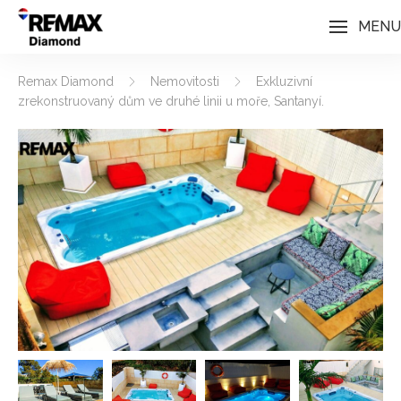
MENU
Remax Diamond
Nemovitosti
Exkluzivní
zrekonstruovaný dům ve druhé linii u moře, Santanyí.