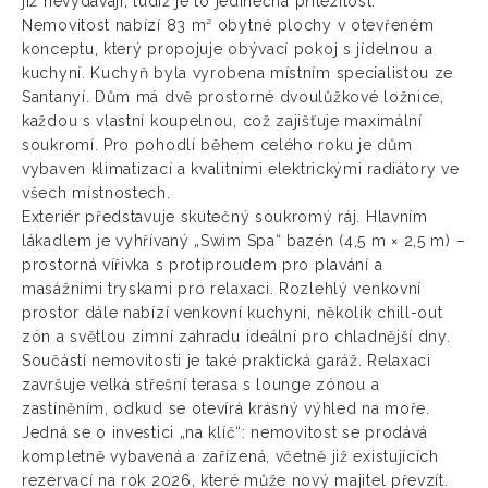
již nevydávají, tudíž je to jedinečná příležitost.
Nemovitost nabízí 83 m² obytné plochy v otevřeném
konceptu, který propojuje obývací pokoj s jídelnou a
kuchyní. Kuchyň byla vyrobena místním specialistou ze
Santanyí. Dům má dvě prostorné dvoulůžkové ložnice,
každou s vlastní koupelnou, což zajišťuje maximální
soukromí. Pro pohodlí během celého roku je dům
vybaven klimatizací a kvalitními elektrickými radiátory ve
všech místnostech.
Exteriér představuje skutečný soukromý ráj. Hlavním
lákadlem je vyhřívaný „Swim Spa“ bazén (4,5 m × 2,5 m) –
prostorná vířivka s protiproudem pro plavání a
masážními tryskami pro relaxaci. Rozlehlý venkovní
prostor dále nabízí venkovní kuchyni, několik chill-out
zón a světlou zimní zahradu ideální pro chladnější dny.
Součástí nemovitosti je také praktická garáž. Relaxaci
završuje velká střešní terasa s lounge zónou a
zastíněním, odkud se otevírá krásný výhled na moře.
Jedná se o investici „na klíč“: nemovitost se prodává
kompletně vybavená a zařízená, včetně již existujících
rezervací na rok 2026, které může nový majitel převzít.