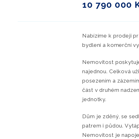
10 790 000 
Nabízíme k prodeji p
bydlení a komerční vyu
Nemovitost poskytuje 
najednou. Celková uži
posezením a zázemím p
část v druhém nadzem
jednotky.
Dům je zděný, se sed
patrem i půdou. Vytápě
Nemovitost je napojen