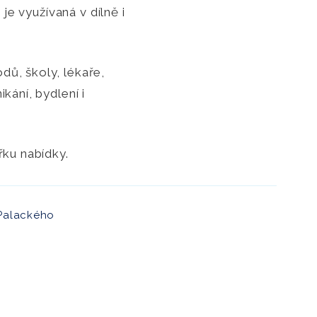
je využívaná v dílně i
ů, školy, lékaře,
kání, bydlení i
řku nabídky.
Palackého