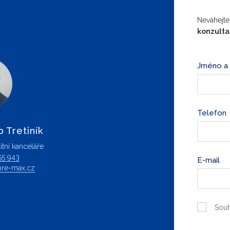
Neváhejte
konzult
Jméno a 
Telefon
p Tretiník
itní kanceláře
55 943
E-mail
ik@re-max.cz
Souh