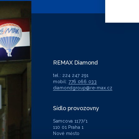
REMAX Diamond
tel.: 224 247 291
mobil:
776 066 033
diamondgroup@re-max.cz
Sídlo provozovny
Samcova 1177/1
110 01 Praha 1
Nové město