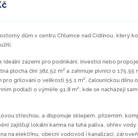
Kč
rostorný dům v centru Chlumce nad Cidlinou, který k
žití.
ideální zázemí pro podnikání, investici nebo propoje
tná plocha činí 382,52 m² a zahrnuje pivnici o 175,55
ro grilování o velikosti 55,1 m², čalounickou dílnu 
ním podlaží o výměře 91,8 m², kde se nacházejí sa
lovou střechou, a disponuje sklepem, přízemím, kom
ní zajišťují lokální kamna na tuhá paliva, ohřev vody e
a na elektřinu, obecní vodovod i kanalizaci, zároveň