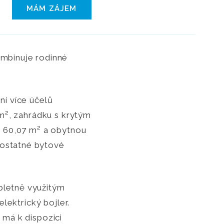
MÁM ZÁJEM
ombinuje rodinné
ní více účelů
 m², zahrádku s krytým
o 60,07 m² a obytnou
mostatné bytové
pletně využitým
lektrický bojler.
 má k dispozici