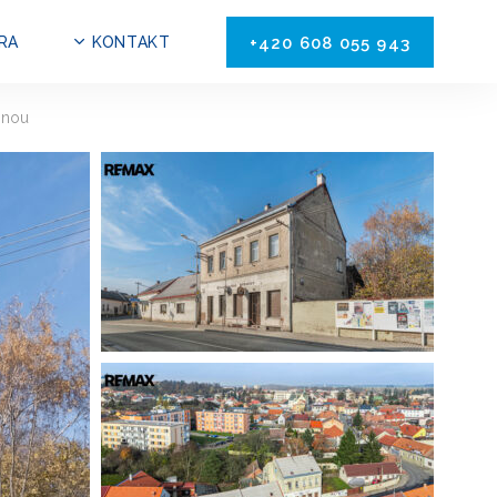
RA
KONTAKT
+420 608 055 943
inou