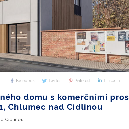
Facebook
Twitter
Pinterest
LinkedIn
nného domu s komerčními pros
1, Chlumec nad Cidlinou
d Cidlinou