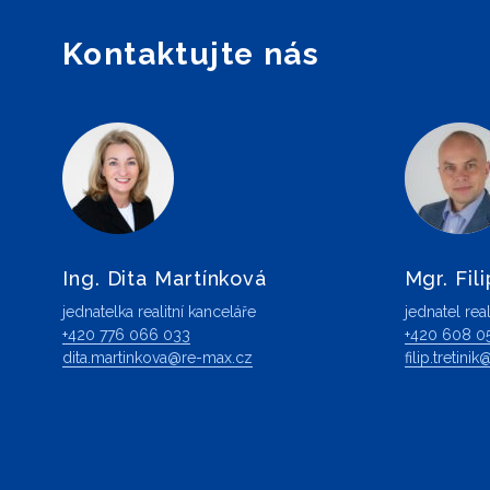
Kontaktujte nás
Ing. Dita Martínková
Mgr. Fili
jednatelka realitní kanceláře
jednatel real
+420 776 066 033
+420 608 0
dita.martinkova@re-max.cz
filip.tretin