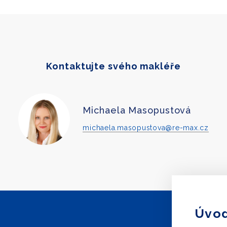
Kontaktujte svého makléře
Michaela Masopustová
michaela.masopustova@re-max.cz
Úvod