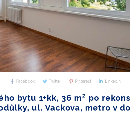
Facebook
Twitter
Pinterest
LinkedIn
ého bytu 1+kk, 36 m² po rekons
odůlky, ul. Vackova, metro v d