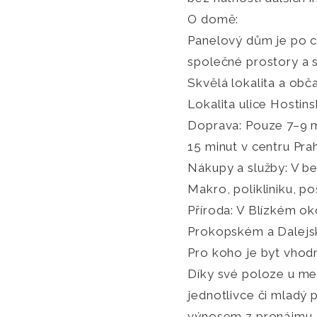
O domě:
Panelový dům je po ce
společné prostory a s
Skvělá lokalita a ob
Lokalita ulice Hostin
Doprava: Pouze 7–9 mi
15 minut v centru Pr
Nákupy a služby: V be
Makro, polikliniku, po
Příroda: V Blízkém ok
Prokopském a Dalejské
Pro koho je byt vhod
Díky své poloze u met
jednotlivce či mladý p
výnosem z pronájmu.