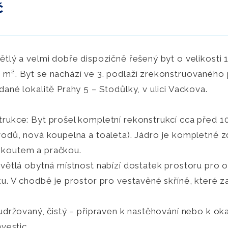
č
ětlý a velmi dobře dispozičně řešený byt o velikosti 
 m². Byt se nachází ve 3. podlaží zrekonstruovanéh
dané lokalitě Prahy 5 – Stodůlky, v ulici Vackova.
:
trukce: Byt prošel kompletní rekonstrukcí cca před 1
zvodů, nová koupelna a toaleta). Jádro je kompletně 
 koutem a pračkou.
Světlá obytná místnost nabízí dostatek prostoru pro 
ku. V chodbě je prostor pro vestavěné skříně, které za
 udržovaný, čistý – připraven k nastěhování nebo k 
nvestic.