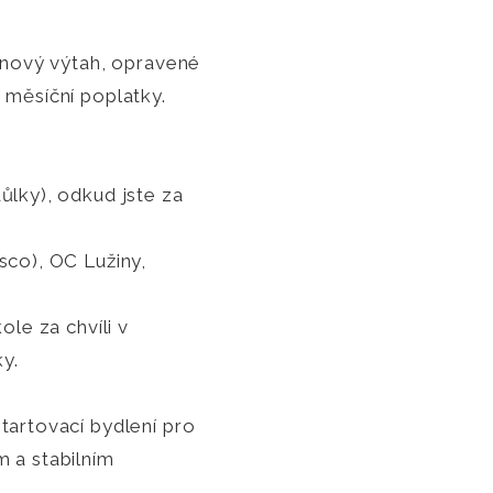
, nový výtah, opravené
 měsíční poplatky.
ůlky), odkud jste za
sco), OC Lužiny,
le za chvíli v
y.
tartovací bydlení pro
m a stabilním