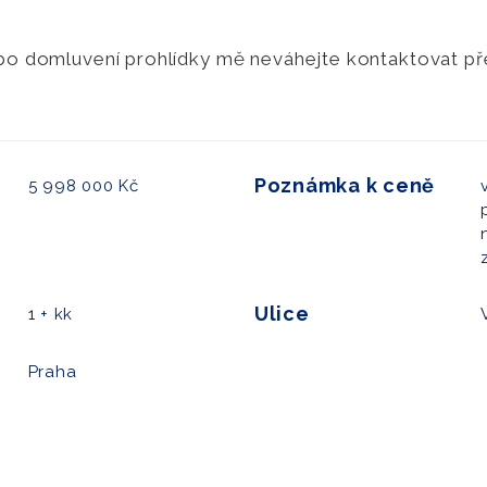
ebo domluvení prohlídky mě neváhejte kontaktovat p
Poznámka k ceně
5 998 000 Kč
Ulice
1 + kk
Praha