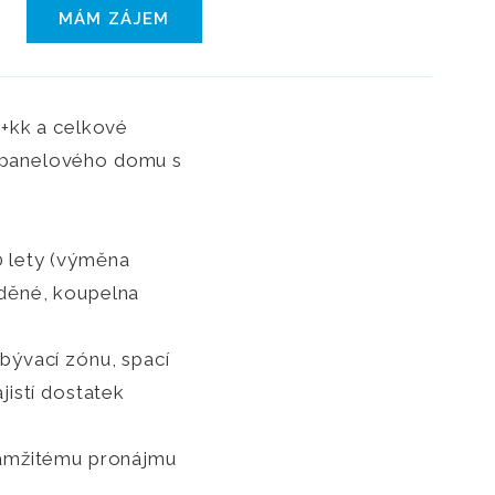
MÁM ZÁJEM
1+kk a celkové
o panelového domu s
0 lety (výměna
zděné, koupelna
obývací zónu, spací
jistí dostatek
okamžitému pronájmu