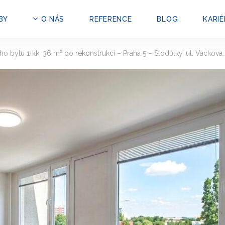
BY
O NÁS
REFERENCE
BLOG
KARIÉ
ho bytu 1+kk, 36 m² po rekonstrukci – Praha 5 – Stodůlky, ul. Vackova