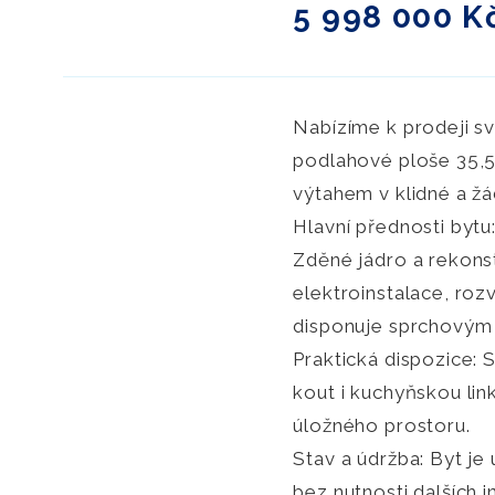
5 998 000 K
Nabízíme k prodeji sv
podlahové ploše 35,5
výtahem v klidné a žá
Hlavní přednosti bytu
Zděné jádro a rekons
elektroinstalace, ro
disponuje sprchovým
Praktická dispozice: 
kout i kuchyňskou lin
úložného prostoru.
Stav a údržba: Byt je
bez nutnosti dalších i