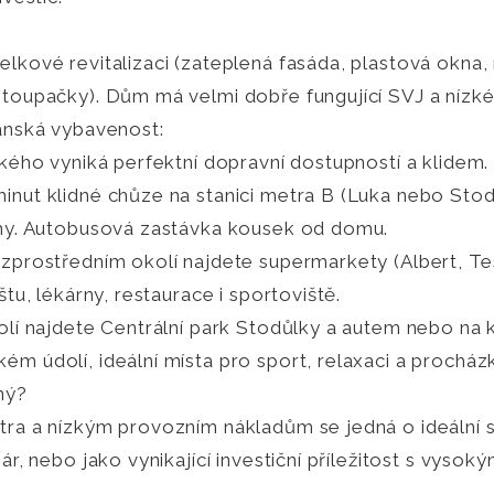
lkové revitalizaci (zateplená fasáda, plastová okna
toupačky). Dům má velmi dobře fungující SVJ a nízké
čanská vybavenost:
ského vyniká perfektní dopravní dostupností a klidem.
nut klidné chůze na stanici metra B (Luka nebo Stod
ahy. Autobusová zastávka kousek od domu.
zprostředním okolí najdete supermarkety (Albert, Te
štu, lékárny, restaurace i sportoviště.
olí najdete Centrální park Stodůlky a autem nebo na ko
m údolí, ideální místa pro sport, relaxaci a procházk
ný?
ra a nízkým provozním nákladům se jedná o ideální s
ár, nebo jako vynikající investiční příležitost s vysoký