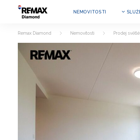
NEMOVITOSTI
SLUŽ
Remax Diamond
Nemovitosti
Prodej světlé