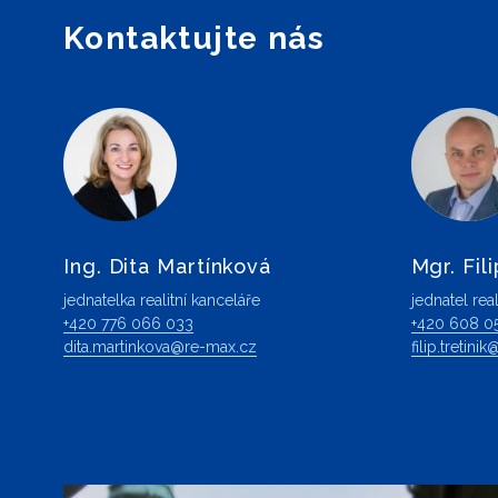
Kontaktujte nás
Ing. Dita Martínková
Mgr. Fili
jednatelka realitní kanceláře
jednatel real
+420 776 066 033
+420 608 0
dita.martinkova@re-max.cz
filip.tretin