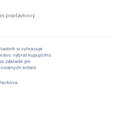
řes poptávkový
vlastník si vyhrazuje
právo vybrat kupujícího
na základě jím
zvolených kritérií
Vackova