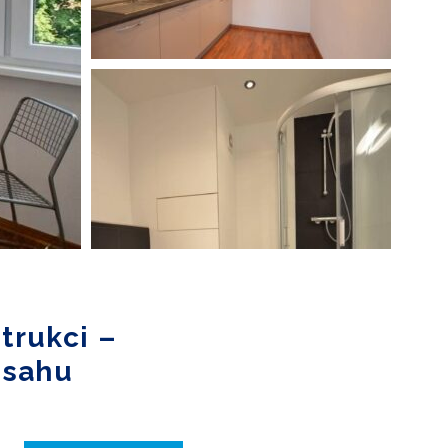
trukci –
osahu