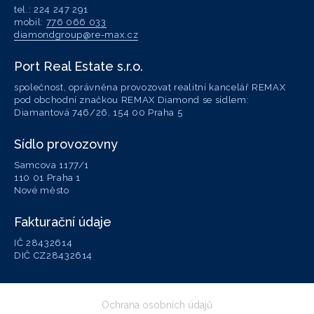
tel.: 224 247 291
mobil:
776 066 033
diamondgroup@re-max.cz
Port Real Estate s.r.o.
společnost, oprávněna provozovat realitní kancelář REMAX
pod obchodní značkou REMAX Diamond se sídlem:
Diamantová 746/26, 154 00 Praha 5
Sídlo provozovny
Samcova 1177/1
110 01 Praha 1
Nové město
Fakturační údaje
IČ 28432614
DIČ CZ28432614
Ochrana osobních údajů