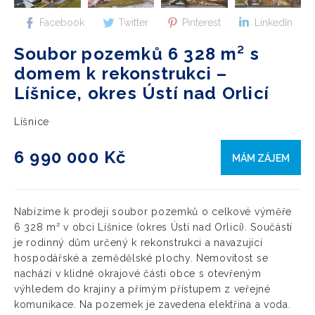
Facebook
Twitter
Pinterest
LinkedIn
Soubor pozemků 6 328 m² s
domem k rekonstrukci –
Líšnice, okres Ústí nad Orlicí
Líšnice
6 990 000 Kč
MÁM ZÁJEM
Nabízíme k prodeji soubor pozemků o celkové výměře
6 328 m² v obci Líšnice (okres Ústí nad Orlicí). Součástí
je rodinný dům určený k rekonstrukci a navazující
hospodářské a zemědělské plochy. Nemovitost se
nachází v klidné okrajové části obce s otevřeným
výhledem do krajiny a přímým přístupem z veřejné
komunikace. Na pozemek je zavedena elektřina a voda.