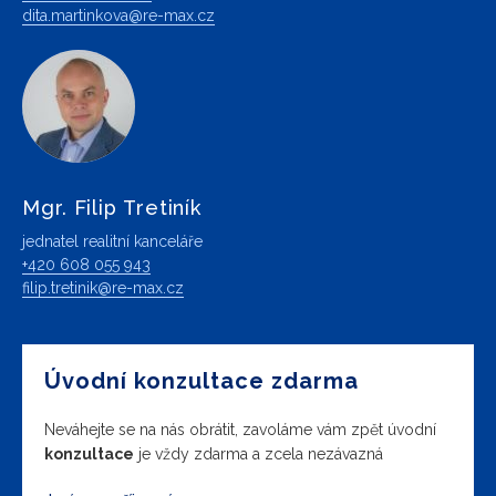
dita.martinkova@re-max.cz
Mgr. Filip Tretiník
jednatel realitní kanceláře
+420 608 055 943
filip.tretinik@re-max.cz
Úvodní konzultace zdarma
Neváhejte se na nás obrátit, zavoláme vám zpět úvodní
konzultace
je vždy zdarma a zcela nezávazná