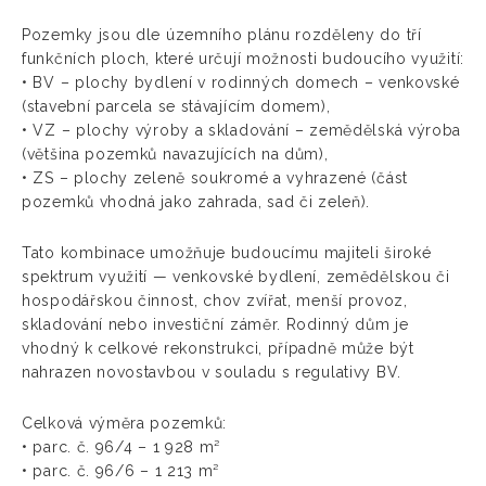
Pozemky jsou dle územního plánu rozděleny do tří
funkčních ploch, které určují možnosti budoucího využití:
• BV – plochy bydlení v rodinných domech – venkovské
(stavební parcela se stávajícím domem),
• VZ – plochy výroby a skladování – zemědělská výroba
(většina pozemků navazujících na dům),
• ZS – plochy zeleně soukromé a vyhrazené (část
pozemků vhodná jako zahrada, sad či zeleň).
Tato kombinace umožňuje budoucímu majiteli široké
spektrum využití — venkovské bydlení, zemědělskou či
hospodářskou činnost, chov zvířat, menší provoz,
skladování nebo investiční záměr. Rodinný dům je
vhodný k celkové rekonstrukci, případně může být
nahrazen novostavbou v souladu s regulativy BV.
Celková výměra pozemků:
• parc. č. 96/4 – 1 928 m²
• parc. č. 96/6 – 1 213 m²