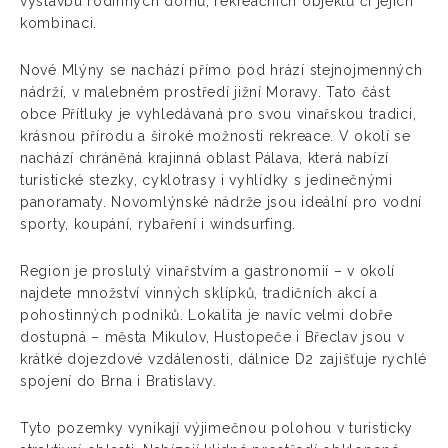
výstavbu rodinných domů, rekreačních objektů či jejich
kombinaci.
Nové Mlýny se nachází přímo pod hrází stejnojmenných
nádrží, v malebném prostředí jižní Moravy. Tato část
obce Přítluky je vyhledávaná pro svou vinařskou tradici,
krásnou přírodu a široké možnosti rekreace. V okolí se
nachází chráněná krajinná oblast Pálava, která nabízí
turistické stezky, cyklotrasy i vyhlídky s jedinečnými
panoramaty. Novomlýnské nádrže jsou ideální pro vodní
sporty, koupání, rybaření i windsurfing.
Region je proslulý vinařstvím a gastronomií – v okolí
najdete množství vinných sklípků, tradičních akcí a
pohostinných podniků. Lokalita je navíc velmi dobře
dostupná – města Mikulov, Hustopeče i Břeclav jsou v
krátké dojezdové vzdálenosti, dálnice D2 zajišťuje rychlé
spojení do Brna i Bratislavy.
Tyto pozemky vynikají výjimečnou polohou v turisticky