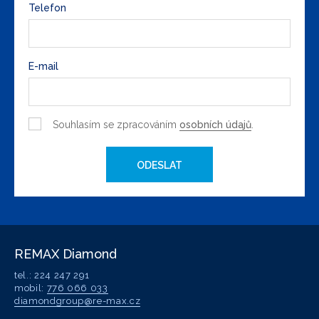
Telefon
E-mail
Souhlasím se zpracováním
osobních údajů
.
ODESLAT
REMAX Diamond
tel.: 224 247 291
mobil:
776 066 033
diamondgroup@re-max.cz