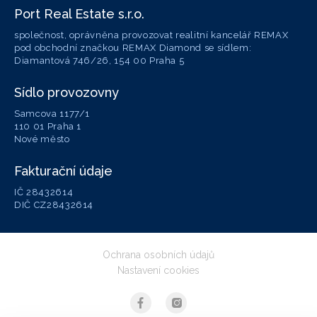
Port Real Estate s.r.o.
společnost, oprávněna provozovat realitní kancelář REMAX
pod obchodní značkou REMAX Diamond se sídlem:
Diamantová 746/26, 154 00 Praha 5
Sídlo provozovny
Samcova 1177/1
110 01 Praha 1
Nové město
Fakturační údaje
IČ 28432614
DIČ CZ28432614
Ochrana osobních údajů
Nastavení cookies