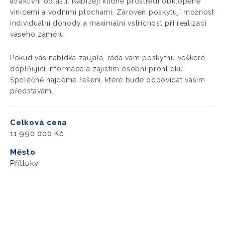
atraktivní oblasti. Nabízejí klidné prostředí obklopené
vinicemi a vodními plochami. Zároveň poskytují možnost
individuální dohody a maximální vstřícnost při realizaci
vašeho záměru.
Pokud vás nabídka zaujala, ráda vám poskytnu veškeré
doplňující informace a zajistím osobní prohlídku.
Společně najdeme řešení, které bude odpovídat vašim
představám.
Celková cena
11 990 000 Kč
Město
Přítluky