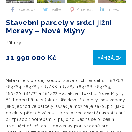
Facebook
Twitter
Pinterest
LinkedIn
Stavební parcely v srdci jižní
Moravy – Nové Mlýny
Přítluky
11 990 000 Kč
MÁM ZÁJEM
Nabízíme k prodeji soubor stavebních parcel č.: 183/63,
183/64, 183/65, 183/66, 183/67, 183/68, 183/69,
183/70, 183/71 a 183/72 v atraktivní lokalitě Nové Mlýny,
část obce Přítluky (okres Břeclav). Pozemky jsou vedeny
jako jednotlivé parcely, avšak je možné je zakoupit i jako
celek. V případě zájmu lze rozparcelování či uspořádání
přizpůsobit potřebám kupujícího. Jedná se o ideální
investiční příležitost – pozemky jsou vhodné pro