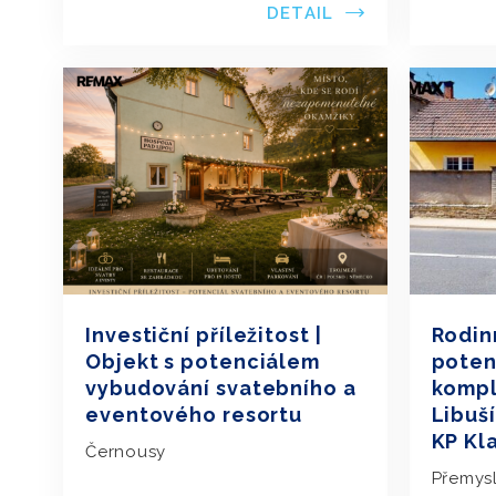
DETAIL
Investiční příležitost |
Rodin
Objekt s potenciálem
poten
vybudování svatebního a
kompl
eventového resortu
Libuší
KP Kl
Černousy
Přemysl