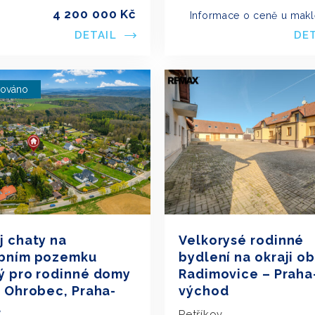
4 200 000 Kč
Informace o ceně u makl
DETAIL
DE
vováno
j chaty na
Velkorysé rodinné
bním pozemku
bydlení na okraji o
ý pro rodinné domy
Radimovice – Praha
i Ohrobec, Praha-
východ
d
Petříkov