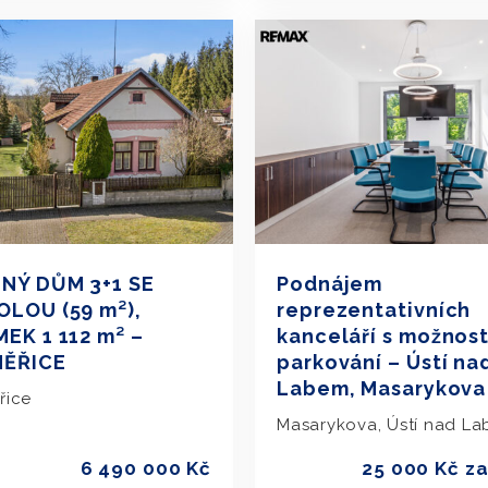
NÝ DŮM 3+1 SE
Podnájem
LOU (59 m²),
reprezentativních
EK 1 112 m² –
kanceláří s možnost
MĚŘICE
parkování – Ústí na
Labem, Masarykova 
řice
Masarykova, Ústí nad L
6 490 000 Kč
25 000 Kč z