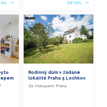
TAIL
DETAIL
bytu
Rodinný dům v žádané
klepem
lokalitě Praha 5 Lochkov
,
Za chalupami, Praha