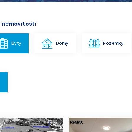
 nemovitosti
Byty
Domy
Pozemky
R