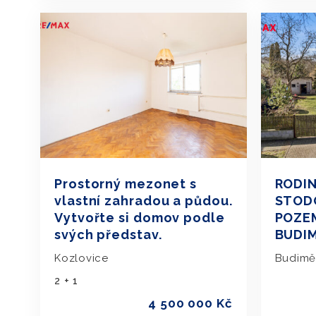
Prostorný mezonet s
RODIN
vlastní zahradou a půdou.
STODO
Vytvořte si domov podle
POZEM
svých představ.
BUDI
Kozlovice
Budimě
2 + 1
4 500 000 Kč