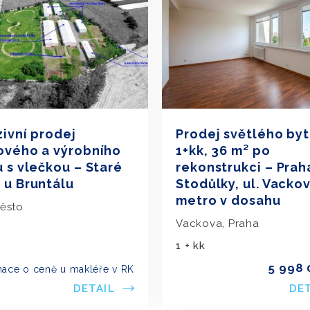
zivní prodej
Prodej světlého by
ového a výrobního
1+kk, 36 m² po
u s vlečkou – Staré
rekonstrukci – Prah
 u Bruntálu
Stodůlky, ul. Vackov
metro v dosahu
Město
Vackova, Praha
1 + kk
5 998 
mace o ceně u makléře v RK
DETAIL
DE