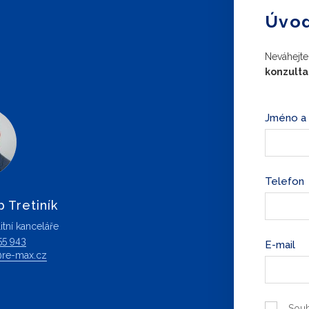
Úvod
Neváhejte
konzult
Jméno a 
Telefon
p Tretiník
itní kanceláře
55 943
E-mail
ik@re-max.cz
Souh