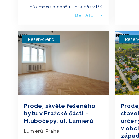
Informace o ceně u makléře v RK
DETAIL
Rezervováno
Rezer
Prodej skvěle řešeného
Prode
bytu v Pražské části –
stave
Hlubočepy, ul. Lumiérů
určen
v obc
Lumiérů, Praha
zápa