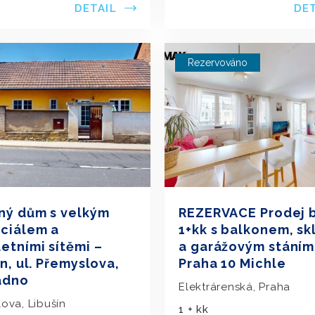
DETAIL
DE
Rezervováno
ný dům s velkým
REZERVACE Prodej 
ciálem a
1+kk s balkonem, s
etními sítěmi –
a garážovým stáním
n, ul. Přemyslova,
Praha 10 Michle
adno
Elektrárenská, Praha
ova, Libušín
1 + kk