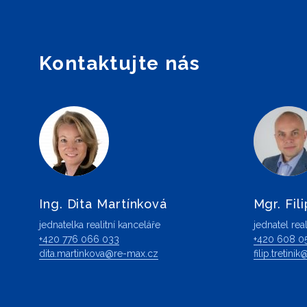
Kontaktujte nás
Ing. Dita Martínková
Mgr. Fili
jednatelka realitní kanceláře
jednatel real
+420 776 066 033
+420 608 0
dita.martinkova@re-max.cz
filip.tretin