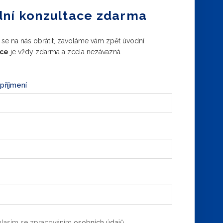
ní konzultace zdarma
 se na nás obrátit, zavoláme vám zpět úvodní
ace
je vždy zdarma a zcela nezávazná
příjmení
lasím se zpracováním
osobních údajů
.