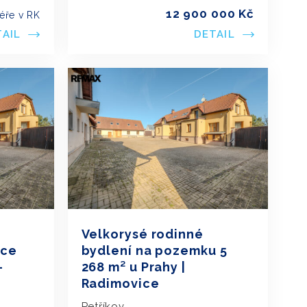
12 900 000 Kč
éře v RK
TAIL
DETAIL
Velkorysé rodinné
bce
bydlení na pozemku 5
-
268 m² u Prahy |
Radimovice
Petříkov