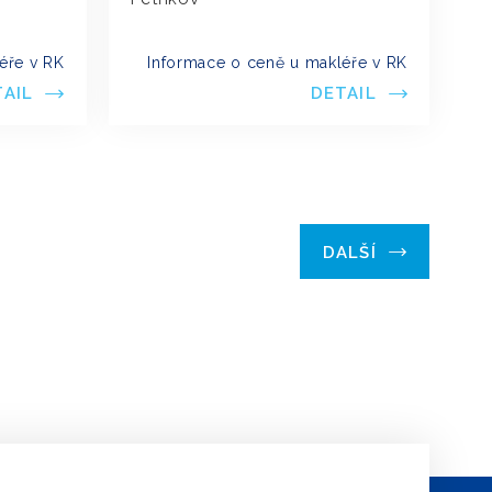
éře v RK
Informace o ceně u makléře v RK
TAIL
DETAIL
DALŠÍ