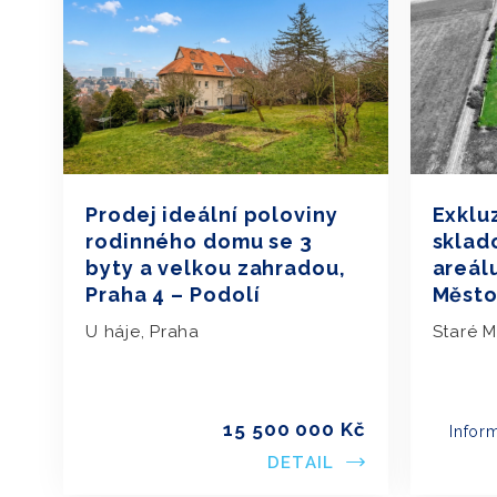
Prodej ideální poloviny
Exklu
rodinného domu se 3
sklad
byty a velkou zahradou,
areál
Praha 4 – Podolí
Město
U háje, Praha
Staré 
15 500 000 Kč
Infor
DETAIL