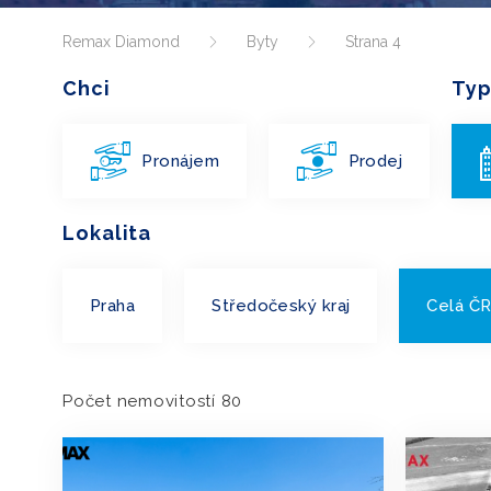
Remax Diamond
Byty
Strana 4
Chci
Typ
Pronájem
Prodej
Lokalita
Praha
Středočeský kraj
Celá Č
Počet nemovitostí 80