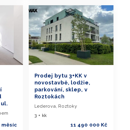
Prodej bytu 3+KK v
novostavbě, lodžie,
í
parkování, sklep, v
d
Roztokách
ul.
Lederova, Roztoky
abem
3 + kk
a měsíc
11 490 000 Kč