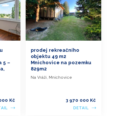
tu
prodej rekreačního
objektu 49 m2
a 5 –
Mnichovice na pozemku
a,
829m2
Na Vráži, Mnichovice
000 Kč
3 970 000 Kč
TAIL
DETAIL