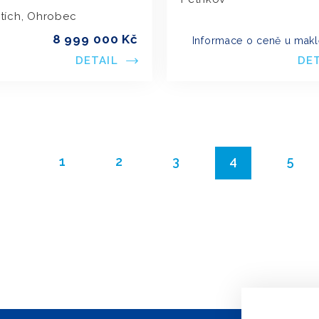
štích, Ohrobec
8 999 000 Kč
Informace o ceně u makl
DETAIL
DE
1
2
3
4
5