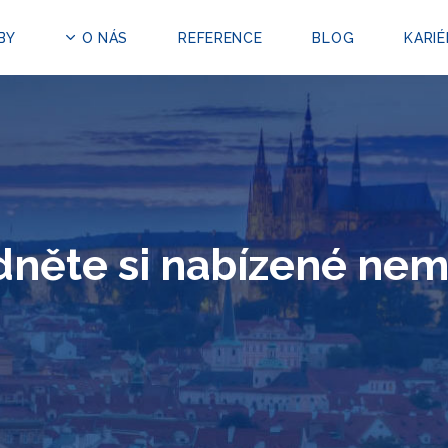
BY
O NÁS
REFERENCE
BLOG
KARIÉ
něte si nabízené nem