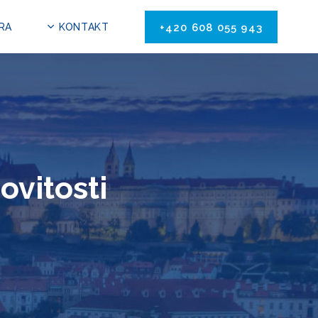
RA
KONTAKT
+420 608 055 943
ovitosti